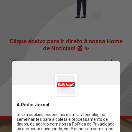
Clique abaixo para ir direto à nossa Home
de Notícias! 📰 ✨
Ou passe os stories para mais novidades.
Sua escolha, seu conteúdo! 👀 🔍
IR PARA RADIOJORNAL.COM.BR