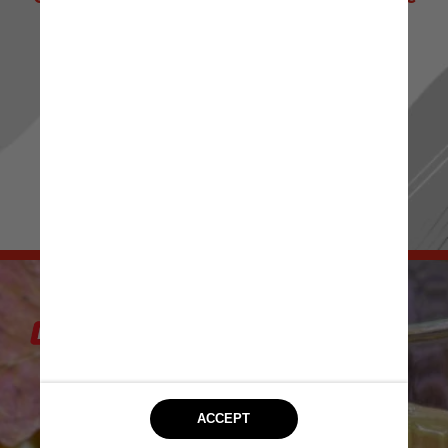
de Notícias! 📰 ✨
Ou passe os stories para mais novidades.
Sua escolha, seu conteúdo! 👀 🔍
IR PARA RADIOJORNAL.COM.BR