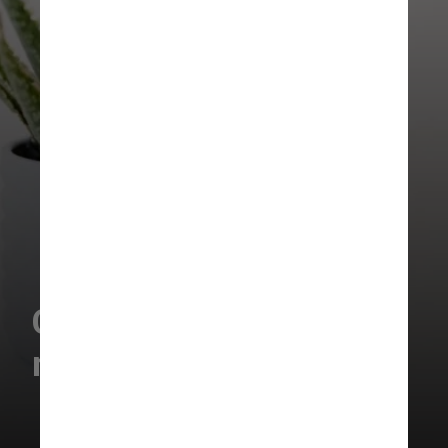
Como cuidar da sua
muda de babosa?