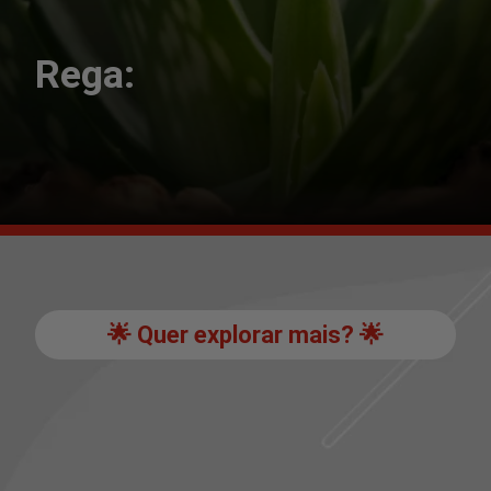
Rega:
🌟 Quer explorar mais? 🌟