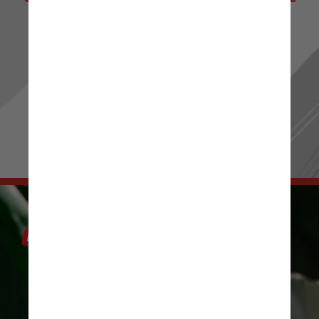
de Notícias! 📰 ✨
Ou passe os stories para mais novidades.
Sua escolha, seu conteúdo! 👀 🔍
IR PARA RADIOJORNAL.COM.BR