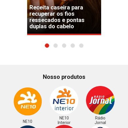
Receita caseira para
recuperar os fios
ressecados e pontas
duplas do cabelo
1
2
3
4
5
Nosso produtos
NE10
Rádio
NE10
Interior
Jornal