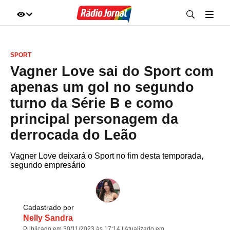
IR DIRETO AO ASSUNTO
SPORT
A+
A-
100%
Vagner Love sai do Sport com
apenas um gol no segundo
turno da Série B e como
principal personagem da
derrocada do Leão
Vagner Love deixará o Sport no fim desta temporada,
segundo empresário
Cadastrado por
Nelly Sandra
Publicado em 30/11/2023 às 17:14 | Atualizado em