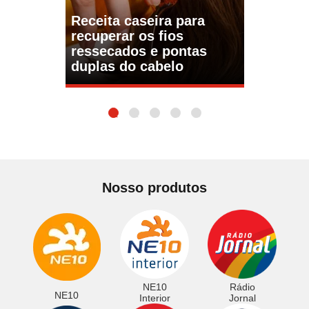
Receita caseira para
recuperar os fios
ressecados e pontas
duplas do cabelo
1
2
3
4
5
Nosso produtos
NE10
Rádio
NE10
Interior
Jornal